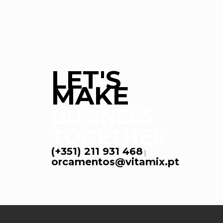
LET'S
MAKE
BUSINESS
TOGETHER
(+351) 211 931 468
|
orcamentos@vitamix.pt