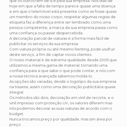
que os outros têm de si e pela sua empresa. Nos dias de
hoje em que a falta de tempo parece quase uma doença
e em que o telemóvel está presente como se fosse quase
um membro do nosso corpo, respeitar algumas regras de
etiqueta faz a diferença entre ser lembrado como uma
pessoa competente, a marca da sua empresa passa como
uma confiança ou passar despercebida.
A decoração parcial de viaturas é a forma mais fácil de
publicitar os serviços da sua empresa.
Com viatura própria ou até mesmo Renting, pode usufruir
deste serviço, a fim de captar novos clientes.
O nosso material é de estrema qualidade desde 2005 que
utilizamos a mesma gama de material, tornando uma
confiança para si que sabe o que pode contar, e nós com
a nossa técnica avançada sabemos molda-lo.
As opções são variadas, desde o logotipo da sua empresa
na traseira, assim como uma decoração publicitária quase
integral.
Os métodos são dois, decoração em vinil de recorte, e o
vinil impresso com proteção UV, os valores diferem mas
nós podemos decorar as suas viaturas de acordo com o
budget.
Nunca trocamos preço por qualidade, mas sim área por
preço.