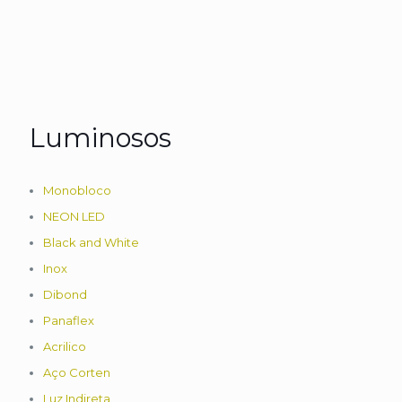
Luminosos
Monobloco
NEON LED
Black and White
Inox
Dibond
Panaflex
Acrilico
Aço Corten
Luz Indireta