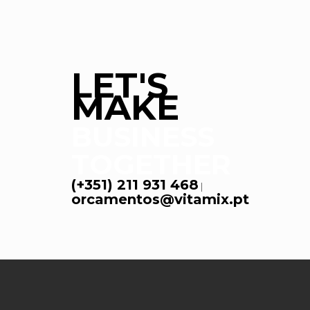
LET'S
MAKE
BUSINESS
TOGETHER
(+351) 211 931 468
|
orcamentos@vitamix.pt